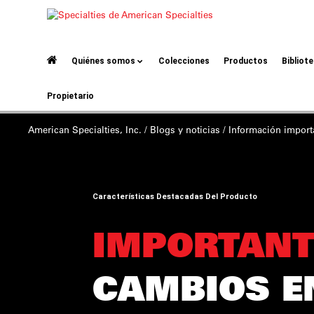
Quiénes somos
Colecciones
Productos
Bibliot
Propietario
American Specialties, Inc.
/
Blogs y noticias
/ Información
import
Características Destacadas Del Producto
IMPORTANT
CAMBIOS E