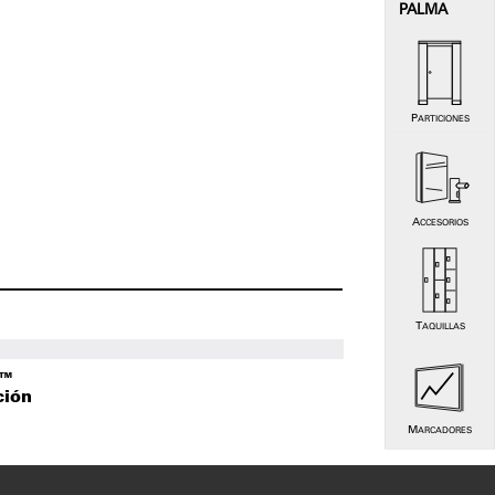
PALMA
PARTICIONES
ACCESORIOS
TAQUILLAS
o™
ción
MARCADORES