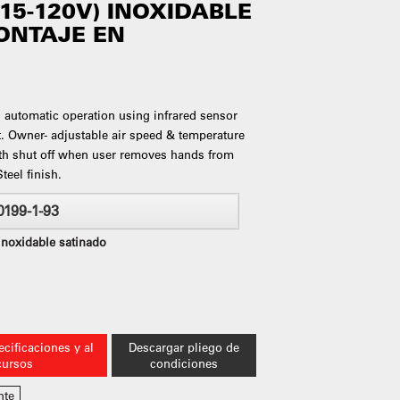
15-120V) INOXIDABLE
ONTAJE EN
 automatic operation using infrared sensor
t. Owner- adjustable air speed & temperature
ith shut off when user removes hands from
teel finish.
0199-1-93
inoxidable satinado
cificaciones y al
Descargar pliego de
cursos
condiciones
nte