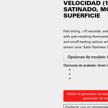
VELOCIDAD (1
SATINADO, M
SUPERFICIE
Fast drying, <15 seconds, and
with auto-resetting thermosta
and on/off heating options w
sensor zone. Satin Stainless S
Opciones de modelo:
Opciones de acabado:
Acero 
Añadir al generador de espe
generador de re
Contactar con un representa