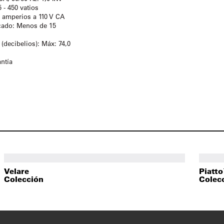
 - 450 vatios
4 amperios a 110 V CA
cado: Menos de 15
 (decibelios): Máx: 74,0
antía
Velare
Piatt
Colección
Colec