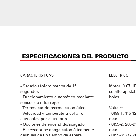
ESPECIFICACIONES DEL PRODUCTO
CARACTERÍSTICAS
ELÉCTRICO
- Secado rápido: menos de 15
Motor:
0.67 H
segundos
cepillo ajust
- Funcionamiento automático mediante
bolas
sensor de infrarrojos
- Termostato de rearme automático
Voltaje:
- Velocidad y temperatura del aire
- 0199-1: 115-
ajustables por el usuario
max
- Opciones de encendido/apagado
- 0199-2: 208-
- El secador se apaga automáticamente
máx.
después de un tiempo de espera
- 0199-3: 277 