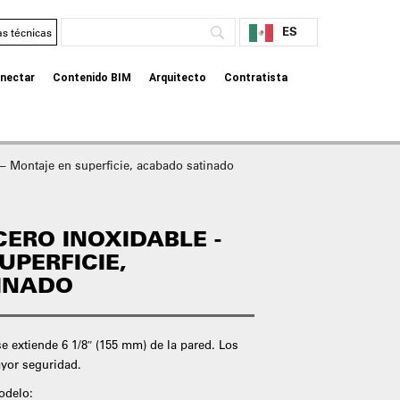
ES
as técnicas
nectar
Contenido BIM
Arquitecto
Contratista
 – Montaje en superficie, acabado satinado
CERO INOXIDABLE -
UPERFICIE,
INADO
se extiende 6 1/8″ (155 mm) de la pared. Los
ayor seguridad.
odelo: