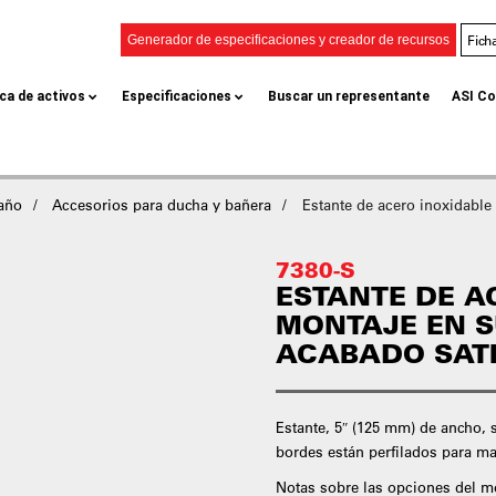
Fich
Generador de especificaciones y creador de recursos
eca de activos
Especificaciones
Buscar un representante
ASI Co
baño
Accesorios para ducha y bañera
Estante de acero inoxidable
7380-S
ESTANTE DE A
MONTAJE EN S
ACABADO SAT
Estante, 5″ (125 mm) de ancho, 
bordes están perfilados para m
Notas sobre las opciones del m