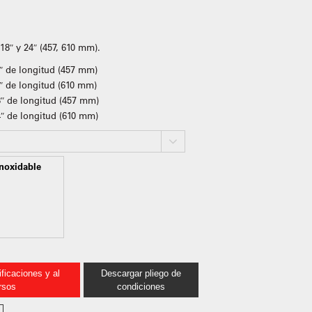
18″ y 24″ (457, 610 mm).
8″ de longitud (457 mm)
4″ de longitud (610 mm)
″ de longitud (457 mm)
4″ de longitud (610 mm)
inoxidable
ficaciones y al
Descargar pliego de
rsos
condiciones