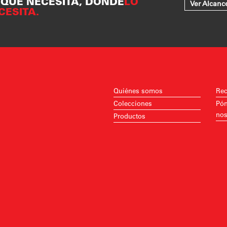
 QUE NECESITA, DONDE
LO
Ver Alcanc
CESITA.
Quiénes somos
Rec
Colecciones
Pón
nos
Productos