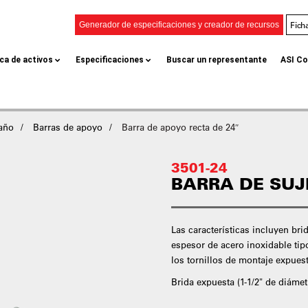
Fich
Generador de especificaciones y creador de recursos
eca de activos
Especificaciones
Buscar un representante
ASI Co
baño
Barras de apoyo
Barra de apoyo recta de 24″
3501-24
BARRA DE SUJ
Las características incluyen bri
espesor de acero inoxidable tip
los tornillos de montaje expues
Brida expuesta (1-1/2" de diámetr