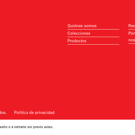
Quiénes somos
Rec
Colecciones
Pón
nos
Productos
ados.
Política de privacidad
eño o a retirarlo sin previo aviso.