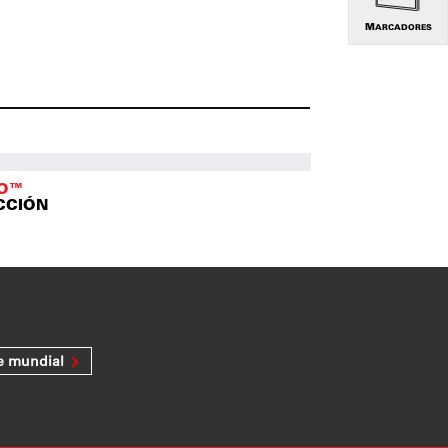
MARCADORES
TO™
CCIÓN
e mundial