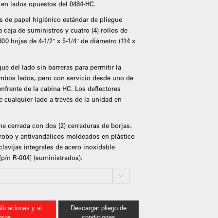
 en lados opuestos del 0484-HC.
s de papel higiénico estándar de pliegue
 caja de suministros y cuatro (4) rollos de
00 hojas de 4-1/2″ x 5-1/4″ de diámetro (114 x
ue del lado sin barreras para permitir la
 ambos lados, pero con servicio desde uno de
enfrente de la cabina HC. Los deflectores
e cualquier lado a través de la unidad en
ne cerrada con dos (2) cerraduras de borjas.
irrobo y antivandálicos moldeados en plástico
clavijas integrales de acero inoxidable
[p/n R-004] (suministrados).
ficaciones y al
Descargar pliego de
rsos
condiciones