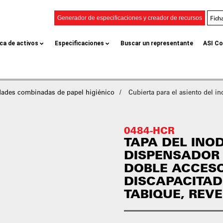
Fich
Generador de especificaciones y creador de recursos
eca de activos
Especificaciones
Buscar un representante
ASI Co
dades combinadas de papel higiénico
Cubierta para el asiento del i
0484-HCR
TAPA DEL INO
DISPENSADOR 
DOBLE ACCES
DISCAPACITAD
TABIQUE, REV