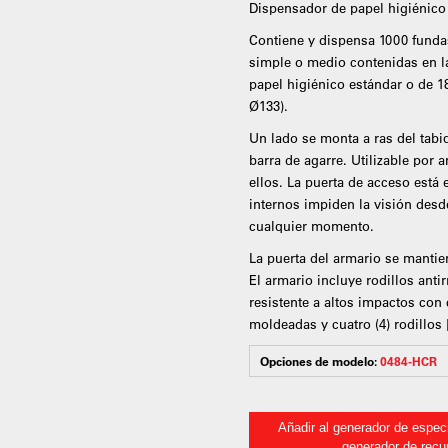
Dispensador de papel higiénico
Contiene y dispensa 1000 funda
simple o medio contenidas en la
papel higiénico estándar o de 18
Ø133).
Un lado se monta a ras del tabiq
barra de agarre. Utilizable por
ellos. La puerta de acceso está 
internos impiden la visión desd
cualquier momento.
La puerta del armario se mantie
El armario incluye rodillos ant
resistente a altos impactos con 
moldeadas y cuatro (4) rodillos 
Opciones de modelo:
0484-HCR
Añadir al generador de especi
generador de recu