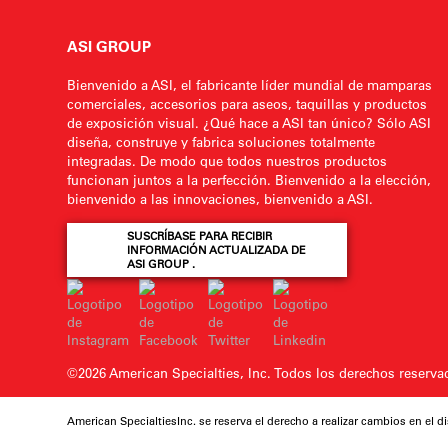
ASI GROUP
Bienvenido a ASI, el fabricante líder mundial de mamparas
comerciales, accesorios para aseos, taquillas y productos
de exposición visual. ¿Qué hace a ASI tan único? Sólo ASI
diseña, construye y fabrica soluciones totalmente
integradas. De modo que todos nuestros productos
funcionan juntos a la perfección. Bienvenido a la elección,
bienvenido a las innovaciones, bienvenido a ASI.
SUSCRÍBASE PARA RECIBIR
INFORMACIÓN ACTUALIZADA DE
ASI GROUP .
©2026 American Specialties, Inc.
Todos los derechos reserv
American SpecialtiesInc. se reserva el derecho a realizar cambios en el dis