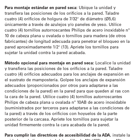
Para montaje estándar en pared seca:
Ubique la unidad y
transfiera las posiciones de los orificios a la pared. Taladre
cuatro (4) orificios de holgura de 7/32″ de diámetro (Ø5,6)
únicamente a través de azulejos y/o paneles de yeso. Utilice
cuatro (4) tornillos autorroscantes Philips de acero inoxidable nº
10 de cabeza plana u ovalada o tornillos para madera (de otros
fabricantes) de longitud adecuada para penetrar el bloqueo en la
pared aproximadamente 1/2″ (13). Apriete los tornillos para
sujetar la unidad contra la pared acabada.
Método opcional para montaje en pared seca:
Localice la unidad
y transfiera las posiciones de los orificios a la pared. Taladre
cuatro (4) orificios adecuados para los anclajes de expansión en
el sustrato de mampostería. Golpee los anclajes de expansión
adecuados (proporcionados por otros para adaptarse a las
condiciones de la pared) en la pared para que queden al ras con
la cara de la pared. Utilice cuatro (4) tornillos autorroscantes
Philips de cabeza plana u ovalada nº 10AB de acero inoxidable
(suministrados por terceros para adaptarse a las condiciones de
la pared) a través de los orificios con hoyuelos de la parte
posterior de la carcasa. Apriete los tornillos para sujetar la
unidad firmemente contra la cara acabada de la pared.
Para cumplir las directrices de accesibilidad de la ADA
, instale la