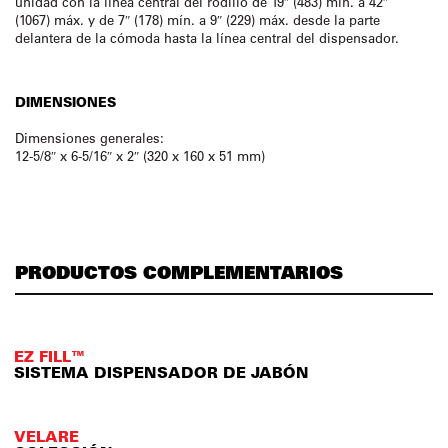
unidad con la línea central del rodillo de 19″ (483) mín. a 42″
(1067) máx. y de 7″ (178) mín. a 9″ (229) máx. desde la parte
delantera de la cómoda hasta la línea central del dispensador.
DIMENSIONES
Dimensiones generales:
12-5/8″ x 6-5/16″ x 2″ (320 x 160 x 51 mm)
PRODUCTOS COMPLEMENTARIOS
EZ FILL™
SISTEMA DISPENSADOR DE JABÓN
VELARE