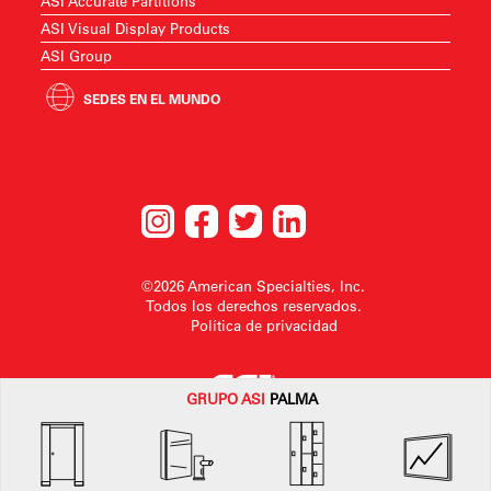
ASI Accurate Partitions
ASI Visual Display Products
ASI Group
SEDES EN EL MUNDO
©2026 American Specialties, Inc.
Todos los derechos reservados.
Política de privacidad
GRUPO
ASI
PALMA
American SpecialtiesInc. se reserva el derecho a realizar cambios en el
diseño o a retirarlo sin previo aviso.