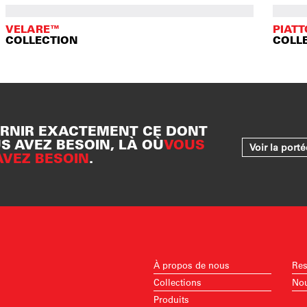
VELARE™
PIAT
COLLECTION
COLL
RNIR EXACTEMENT CE DONT
S AVEZ BESOIN, LÀ OÙ
VOUS
Voir la port
AVEZ BESOIN
.
À propos de nous
Res
Collections
Nou
Produits