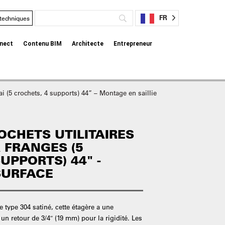
FR
 techniques
nect
Contenu BIM
Architecte
Entrepreneur
lai (5 crochets, 4 supports) 44” – Montage en saillie
OCHETS UTILITAIRES
 FRANGES (5
UPPORTS) 44" -
SURFACE
 type 304 satiné, cette étagère a une
n retour de 3/4″ (19 mm) pour la rigidité. Les