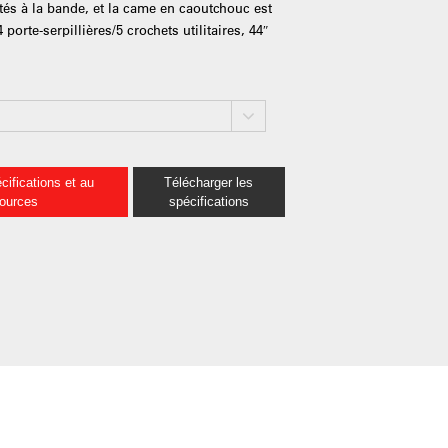
etés à la bande, et la came en caoutchouc est
4 porte-serpillières/5 crochets utilitaires, 44″
cifications et au
Télécharger les
sources
spécifications