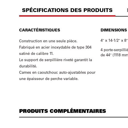
SPÉCIFICATIONS DES PRODUITS
CARACTÉRISTIQUES
DIMENSIONS
4″ x 14-1/2″ x 8
Construction en une seule pièce.
Fabriqué en acier inoxydable de type 304
4 porte-serpilli
satiné de calibre 11.
de 44″ (1118 mm
Le support de serpillière riveté garantit la
durabilité.
Cames en caoutchouc auto-ajustables pour
une épaisseur de perche variable.
PRODUITS COMPLÉMENTAIRES