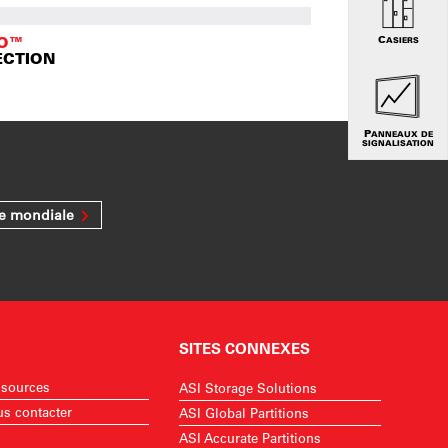
TO™
CASIERS
ECTION
PANNEAUX DE
SIGNALISATION
ée mondiale
SITES CONNEXES
sources
ASI Storage Solutions
s contacter
ASI Global Partitions
ASI Accurate Partitions