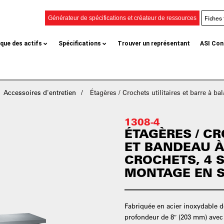
Fiches
Générateur de spécifications et créateur de ressources
èque des actifs
Spécifications
Trouver un représentant
ASI Con
Accessoires d'entretien
Étagères / Crochets utilitaires et barre à ba
1308-4
ÉTAGÈRES / CR
ET BANDEAU À
CROCHETS, 4 S
MONTAGE EN 
Fabriquée en acier inoxydable de
profondeur de 8″ (203 mm) avec u