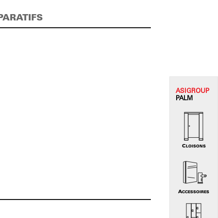
PARATIFS
ASI
GROUP
PALM
CLOISONS
ACCESSOIRES