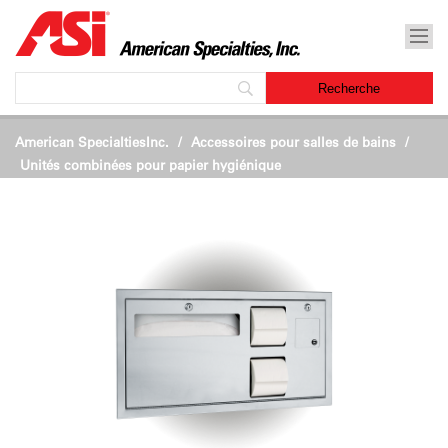
American SpecialtiesInc.
Accessoires pour salles de bains
/
Unités combinées pour papier hygiénique