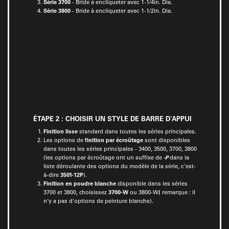
Série 3700
- Bride à encliqueter avec 1-1/4in. Dia.
Série 3800
- Bride à encliqueter avec 1-1/2in. Dia.
ÉTAPE 2 : CHOISIR UN STYLE DE BARRE D'APPUI
Finition lisse
standard dans toutes les séries principales.
Les options de
finition par écroûtage
sont disponibles
dans toutes les séries principales - 3400, 3500, 3700, 3800
(les options par écroûtage ont un suffixe de
-P
dans la
liste déroulante des options du modèle de la série, c'est-
à-dire
3501-12P
).
Finition en poudre blanche
disponible dans les séries
3700 et 3800, choisissez
3700-W
ou 3800-W
(
remarque : il
n'y a pas d'options de peinture blanche).