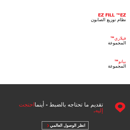
EZ FILL ™EZ
نظام توزيع الصابون
فيلاري™
المجموعة
بياتو™
المجموعة
تقديم ما تحتاجه بالضبط - أينما
احتجت
إليه.
انظر الوصول العالمي