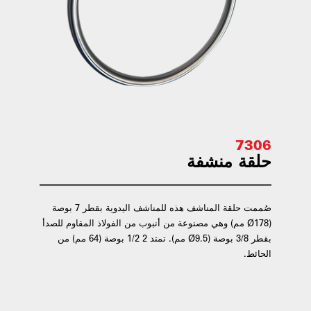
7306
حلقة منشفة
صُممت حلقة المناشف هذه للمناشف اليدوية بقطر 7 بوصة
(Ø178 مم) وهي مصنوعة من أنبوب من الفولاذ المقاوم للصدأ
بقطر 3/8 بوصة (Ø9.5 مم). تمتد 2 1/2 بوصة (64 مم) من
الحائط.