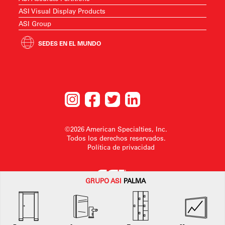
ASI Visual Display Products
ASI Group
SEDES EN EL MUNDO
©2026 American Specialties, Inc.
Todos los derechos reservados.
Política de privacidad
GRUPO
ASI
PALMA
American SpecialtiesInc. se reserva el derecho a realizar cambios en el
diseño o a retirarlo sin previo aviso.