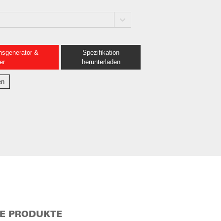
nsgenerator &
Spezifikation
er
herunterladen
en
E PRODUKTE