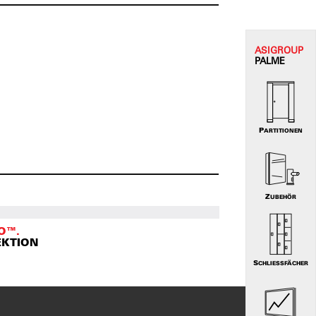
ASI
GROUP
PALME
PARTITIONEN
ZUBEHÖR
O™.
EKTION
SCHLIESSFÄCHER