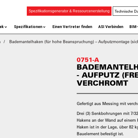
Technische Da
Spezifikationsgenerator & Ressourcenerstellung
ek
Spezifikationen
Einen Vertreter finden
ASI Verbinden
BIM-
n
Bademantelhaken (für hohe Beanspruchung) – Aufputzmontage (sich
0751-A
BADEMANTELH
- AUFPUTZ (FR
VERCHROMT
Gefertigt aus Messing mit verc
Drei (3) Senkbohrungen mit 7/3
Hakens an der Wand auf einem F
Haken ist in der Lage, über 82 k
Bauelement befestigt ist.