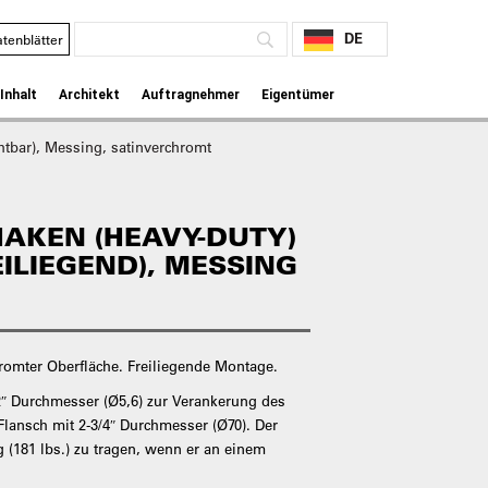
DE
tenblätter
Inhalt
Architekt
Auftragnehmer
Eigentümer
tbar), Messing, satinverchromt
AKEN (HEAVY-DUTY)
EILIEGEND), MESSING
hromter Oberfläche. Freiliegende Montage.
2″ Durchmesser (Ø5,6) zur Verankerung des
lansch mit 2-3/4″ Durchmesser (Ø70). Der
g (181 lbs.) zu tragen, wenn er an einem