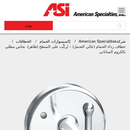
شركةAmerican Specialties
إكسسوارات الحمام
الخطافات
خطاف رداء الحمام (عالي التحمل) – يُركَّب على السطح (ظاهر)، نحاس مطلي
بالكروم الساتاني