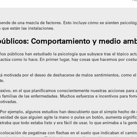
ende de una mezcla de factores. Esto incluye cómo se sienten psicológ
 que están las instalaciones.
públicos
: Comportamiento y medio amb
ños públicos
han estudiado la psicología que subyace tras el tópico act
te actúa como lo hace. En primer lugar, hay cosas que hacemos por cos
á motivada por el deseo de deshacerse de malos sentimientos, como el 
te.
lexivo, en el que planificamos conscientemente nuestras acciones para a
 familias de las enfermedades. Muchos esfuerzos e incentivos para fome
otivadas.
Por ejemplo, algunos estudios han descubierto que el simple hecho de q
sidad de que alguien agite la mano o pulse un botón, aumenta significa
raba que todo estaba listo y era fácil de usar, lo que animaba a la gen
colocación de pegatinas con flechas en el suelo que indicaban el cami