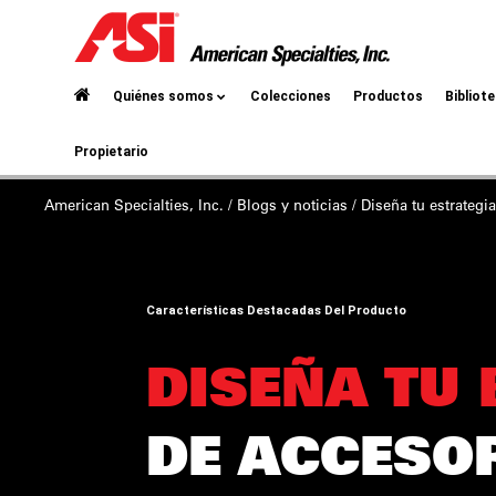
Quiénes somos
Colecciones
Productos
Bibliot
Propietario
American Specialties, Inc.
/
Blogs y noticias
/
Diseña tu
estrategi
Características Destacadas Del Producto
DISEÑA TU
DE ACCESO