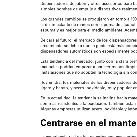
Dispensadores de jabón y otros
accesorios para b
simples bombas de empuje a dispositivos realment
Los grandes cambios se produjeron en torno a 199
el desinfectante de manos con espuma de alcohol. E
espuma y es mejor para el medio ambiente. Ademá
De cara al futuro, el mercado de los dispensadore
crecimiento se debe a que la gente está más concie
dispensadores automáticos son especialmente pop
Esta tendencia del mercado, junto con la clara pre
manuales podrían empezar a parecer menos limpios
instalaciones que no adopten la tecnología sin c
Hoy en día, los materiales de los dispensadores de
ligero y barato, y acero inoxidable, muy popular e
En la actualidad, la tendencia se inclina hacia ma
son más resistentes a la oxidación. También está
Algunas empresas utilizan acero inoxidable y lató
Centrarse en el manten
La experiencia real de los usuarios con
accesorios