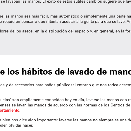
se lavaban las manos. El éxito de estos sutiles cambios sugiere que la
rse las manos sea más fácil, más automático o simplemente una parte na
e requieren pensar o que intentan asustar a la gente para que se lave.
ores de los aseos, en la distribución del espacio y, en general, en la f
de los hábitos de lavado de man
ños y de
accesorios para baños públicos
el entorno que nos rodea desem
sucias' son ampliamente conocidos hoy en día, lavarse las manos con re
denses se lavan las manos de acuerdo con las normas de los Centros de
ortamiento
.
n bien nos dice algo importante: lavarse las manos no siempre es una 
eden olvidar hacer.