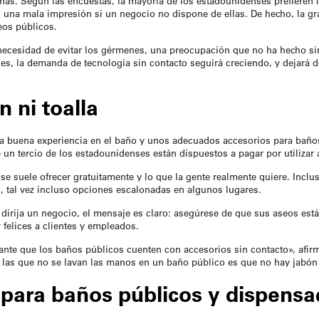
as. Según las encuestas, la mayoría de los estadounidenses prefieren i
van una mala impresión si un negocio no dispone de ellas. De hecho, la 
eos públicos.
a necesidad de evitar los gérmenes, una preocupación que no ha hecho
es, la demanda de tecnología sin contacto seguirá creciendo, y dejará d
n ni toalla
na buena experiencia en el baño y unos adecuados
accesorios para baño
un tercio de los estadounidenses están dispuestos a pagar por utiliza
se suele ofrecer gratuitamente y lo que la gente realmente quiere. Inclus
 tal vez incluso opciones escalonadas en algunos lugares.
 dirija un negocio, el mensaje es claro: asegúrese de que sus aseos es
felices a clientes y empleados.
nte que los baños públicos cuenten con accesorios sin contacto», afir
r las que no se lavan las manos en un baño público es que no hay jabón 
 para baños públicos
y dispensa