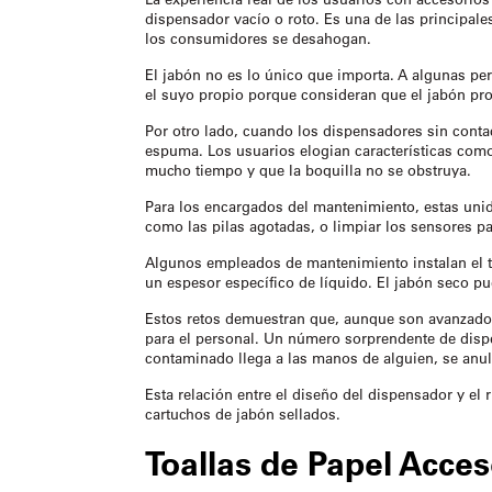
dispensador vacío o roto. Es una de las principale
los consumidores se desahogan.
El jabón no es lo único que importa. A algunas pers
el suyo propio porque consideran que el jabón pr
Por otro lado, cuando los dispensadores sin cont
espuma. Los usuarios elogian características como
mucho tiempo y que la boquilla no se obstruya.
Para los encargados del mantenimiento, estas unid
como las pilas agotadas, o limpiar los sensores p
Algunos empleados de mantenimiento instalan el t
un espesor específico de líquido. El jabón seco p
Estos retos demuestran que, aunque son avanzados
para el personal. Un número sorprendente de dispe
contaminado llega a las manos de alguien, se anul
Esta relación entre el diseño del dispensador y el 
cartuchos de jabón sellados.
Toallas de Papel
Acces