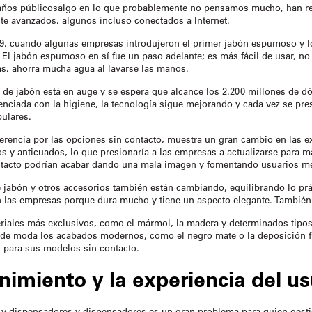
años públicos
algo en lo que probablemente no pensamos mucho, han re
e avanzados, algunos incluso conectados a Internet.
9, cuando algunas empresas introdujeron el primer jabón espumoso y l
l jabón espumoso en sí fue un paso adelante; es más fácil de usar, no se
s, ahorra mucha agua al lavarse las manos.
s de jabón está en auge y se espera que alcance los 2.200 millones de d
nciada con la higiene, la tecnología sigue mejorando y cada vez se pres
ulares.
ferencia por las opciones sin contacto, muestra un gran cambio en las e
 y anticuados, lo que presionaría a las empresas a actualizarse para 
ontacto podrían acabar dando una mala imagen y fomentando usuarios me
 jabón y otros accesorios también están cambiando, equilibrando lo práct
n las empresas porque dura mucho y tiene un aspecto elegante. También se
teriales más exclusivos, como el mármol, la madera y determinados tipos
n de moda los acabados modernos, como el negro mate o la deposición fí
n para sus modelos sin contacto.
imiento y la experiencia del us
 y dispensadores
y dispensadores es un gran problema para quien gestio