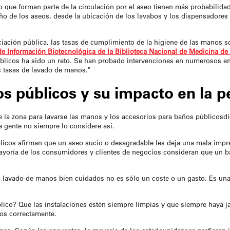
 o que forman parte de la circulación por el aseo tienen más probabili
ño de los aseos, desde la ubicación de los lavabos y los dispensadores 
iación pública, las tasas de cumplimiento de la higiene de las manos so
de Información Biotecnológica de la Biblioteca Nacional de Medicina de
licos ha sido un reto. Se han probado intervenciones en numerosos en
s tasas de lavado de manos."
os públicos
y su impacto en la p
e la zona para lavarse las manos y los
accesorios para baños públicos
d
a gente no siempre lo considere así.
licos afirman que un aseo sucio o desagradable les deja una mala impre
mayoría de los consumidores y clientes de negocios consideran que un b
l lavado de manos bien cuidados no es sólo un coste o un gasto. Es una 
ico? Que las instalaciones estén siempre limpias y que siempre haya ja
nos correctamente.