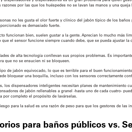
s razones por las que los huéspedes no se lavan las manos y una queja h
onas no les gusta el olor fuerte y clínico del jabón típico de los baños
oporcionado es demasiado fuerte.
acto funcionan bien, suelen gustar a la gente. Aprecian lo mucho más 
 que el sensor funcione siempre cuando debe, que se pueda ajustar la c
ades de alta tecnología conllevan sus propios problemas. Es importante
ara que no se ensucien ni se bloqueen.
ipo de jabón equivocado, lo que es terrible para el buen funcionamien
uede bloquear una boquilla, incluso con los sensores correctamente con
, los dispensadores inteligentes necesitan planes de mantenimiento cu
nsadores de jabón rellenables a granel -hasta uno de cada cuatro- puede
a por completo el propósito de lavárselas.
riesgo para la salud es una razón de peso para que los gestores de las in
orios para baños públicos
vs. S