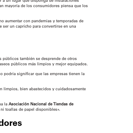
r a un lugar que disponga de instalaciones
gran mayoría de los consumidores piensa que los
 sino aumentar con pandemias y temporadas de
e ser un capricho para convertirse en una
s públicos
también se desprende de otros
r aseos públicos más limpios y mejor equipados.
o podría significar que las empresas tienen la
tán limpios, bien abastecidos y cuidadosamente
ma la
Asociación Nacional de Tiendas de
ni toallas de papel disponibles».
dores