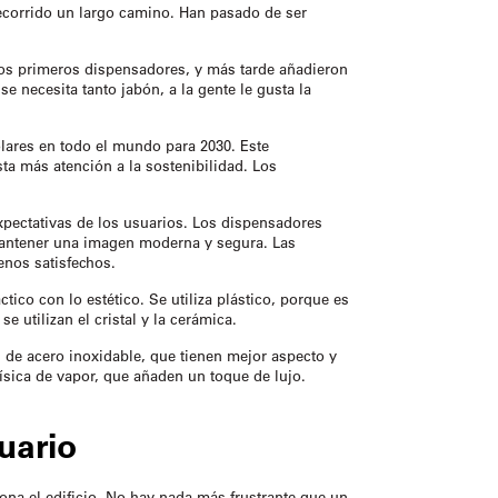
corrido un largo camino. Han pasado de ser
os primeros dispensadores, y más tarde añadieron
 necesita tanto jabón, a la gente le gusta la
ólares en todo el mundo para 2030. Este
ta más atención a la sostenibilidad. Los
xpectativas de los usuarios. Los dispensadores
mantener una imagen moderna y segura. Las
nos satisfechos.
ico con lo estético. Se utiliza plástico, porque es
 utilizan el cristal y la cerámica.
 de acero inoxidable, que tienen mejor aspecto y
sica de vapor, que añaden un toque de lujo.
uario
na el edificio. No hay nada más frustrante que un