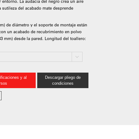
r entorno. La audacia del negro crea un aire
la sutileza del acabado mate desprende
 mm) de diámetro y el soporte de montaje están
 con un acabado de recubrimiento en polvo
83 mm) desde la pared. Longitud del toallero:
ficaciones y al
Descargar pliego de
rsos
condiciones