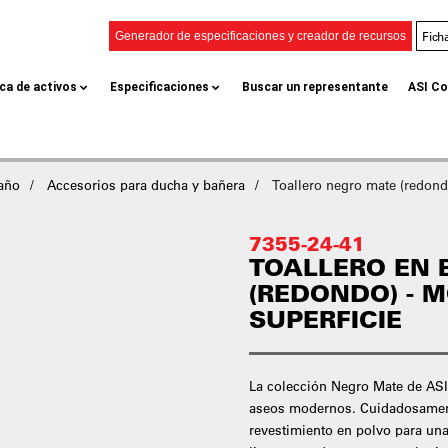
Fich
Generador de especificaciones y creador de recursos
eca de activos
Especificaciones
Buscar un representante
ASI Co
baño
Accesorios para ducha y bañera
Toallero negro mate (redond
7355-24-41
TOALLERO EN 
(REDONDO) - 
SUPERFICIE
La colección Negro Mate de ASI 
aseos modernos. Cuidadosamente
revestimiento en polvo para una