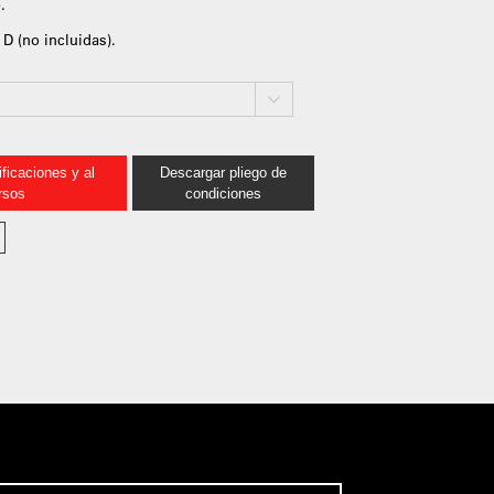
.
D (no incluidas).
ficaciones y al
Descargar pliego de
rsos
condiciones