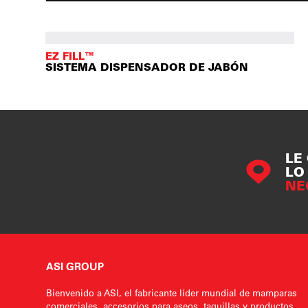
EZ FILL™
SISTEMA DISPENSADOR DE JABÓN
LE
LO
NE
ASI GROUP
Bienvenido a ASI, el fabricante líder mundial de mamparas
comerciales, accesorios para aseos, taquillas y productos