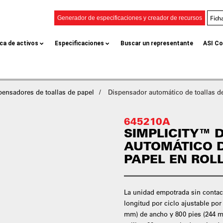
Fich
Generador de especificaciones y creador de recursos
eca de activos
Especificaciones
Buscar un representante
ASI Co
pensadores de toallas de papel
Dispensador automático de toallas de
645210A
SIMPLICITY™ 
AUTOMÁTICO D
PAPEL EN ROL
La unidad empotrada sin contac
longitud por ciclo ajustable por 
mm) de ancho y 800 pies (244 m)