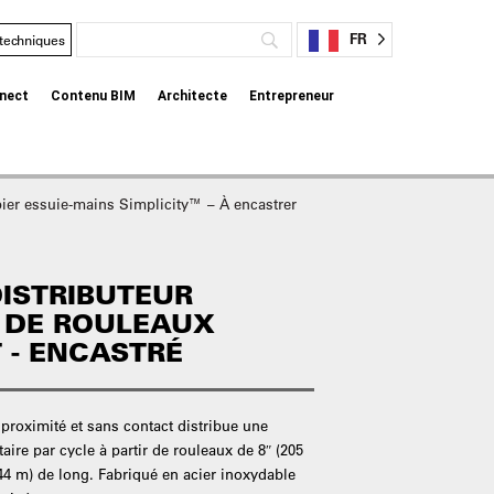
FR
 techniques
nect
Contenu BIM
Architecte
Entrepreneur
ier essuie-mains Simplicity™ – À encastrer
DISTRIBUTEUR
 DE ROULEAUX
 - ENCASTRÉ
 proximité et sans contact distribue une
aire par cycle à partir de rouleaux de 8″ (205
44 m) de long. Fabriqué en acier inoxydable