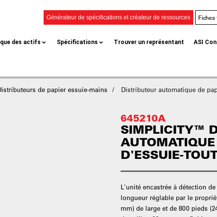
Fiches
Générateur de spécifications et créateur de ressources
èque des actifs
Spécifications
Trouver un représentant
ASI Con
Distributeurs de papier essuie-mains
Distributeur automatique de pap
645210A
SIMPLICITY™ 
AUTOMATIQUE
D'ESSUIE-TOUT
L'unité encastrée à détection de
longueur réglable par le propriét
mm) de large et de 800 pieds (2