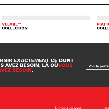
VELARE™
PIAT
COLLECTION
COLL
RNIR EXACTEMENT CE DONT
S AVEZ BESOIN, LÀ OÙ
VOUS
Voir la port
AVEZ BESOIN
.
À propos de nous
Res