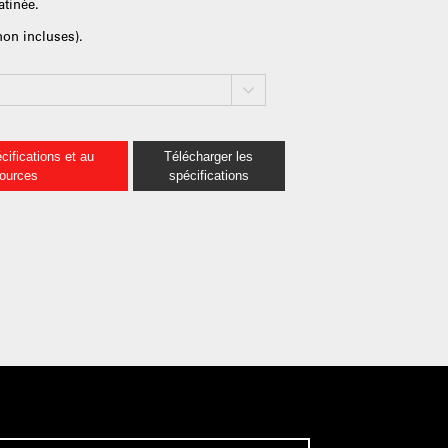
atinée.
non incluses).
cifications et au
Télécharger les
sources
spécifications