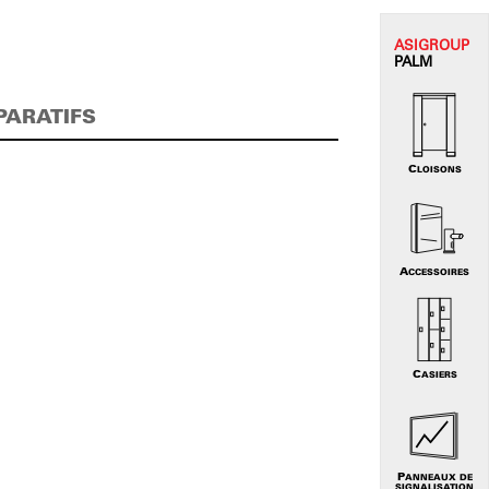
ASI
GROUP
PALM
PARATIFS
CLOISONS
ACCESSOIRES
CASIERS
PANNEAUX DE
SIGNALISATION