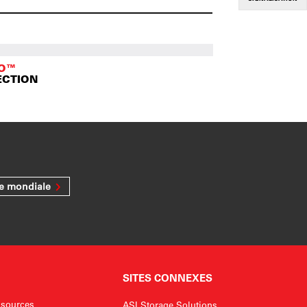
TO™
ECTION
ée mondiale
SITES CONNEXES
sources
ASI Storage Solutions