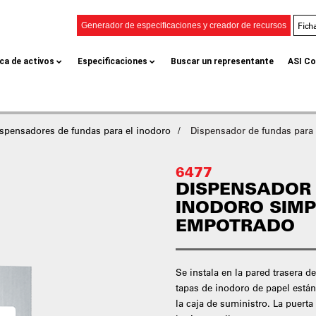
Fich
Generador de especificaciones y creador de recursos
eca de activos
Especificaciones
Buscar un representante
ASI Co
spensadores de fundas para el inodoro
Dispensador de fundas para 
6477
DISPENSADOR 
INODORO SIMP
EMPOTRADO
Se instala en la pared trasera 
tapas de inodoro de papel está
la caja de suministro. La puert