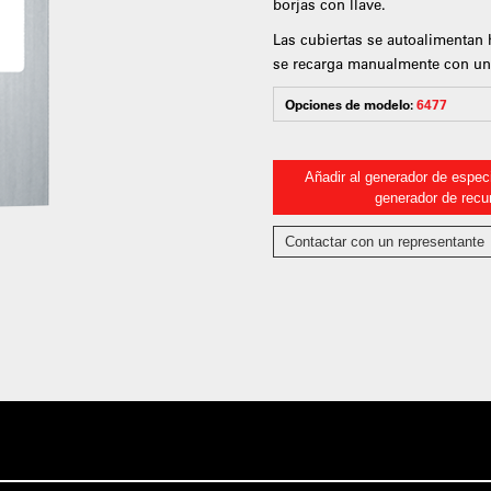
borjas con llave.
Las cubiertas se autoalimentan 
se recarga manualmente con una 
Opciones de modelo:
6477
Añadir al generador de especi
generador de recu
Contactar con un representante