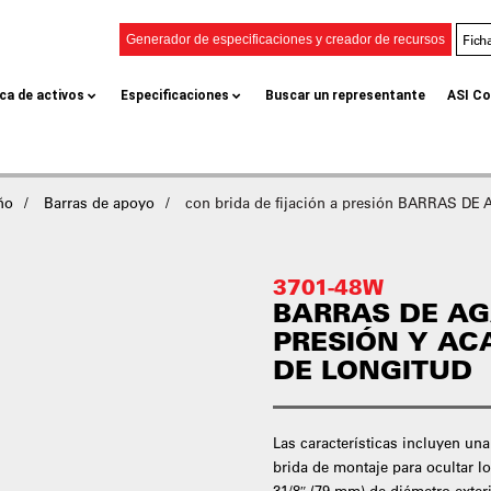
Fich
Generador de especificaciones y creador de recursos
eca de activos
Especificaciones
Buscar un representante
ASI Co
ño
Barras de apoyo
con brida de fijación a presión BARRAS 
3701-48W
BARRAS DE AG
PRESIÓN Y AC
DE LONGITUD
Las características incluyen un
brida de montaje para ocultar lo
31/8″ (79 mm) de diámetro exteri