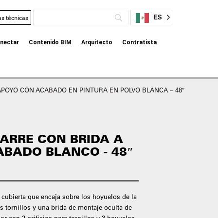
ES
as técnicas
nectar
Contenido BIM
Arquitecto
Contratista
DE APOYO CON ACABADO EN PINTURA EN POLVO BLANCA – 48″
ARRE CON BRIDA A
ABADO BLANCO - 48″
a cubierta que encaja sobre los hoyuelos de la
s tornillos y una brida de montaje oculta de
or con 2 orificios para tornillos y 3 hoyuelos