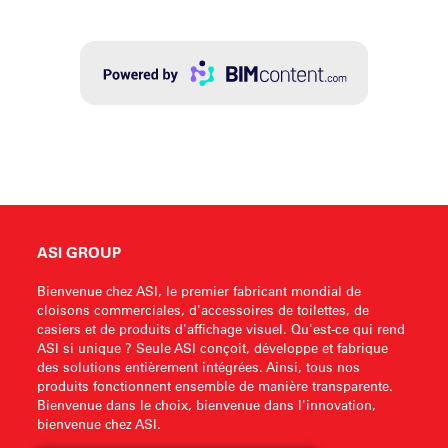
ASI GROUP
Bienvenue chez ASI, le premier fabricant mondial de
cloisons commerciales, d'accessoires de toilettes, de
casiers et de produits d'affichage visuel. Qu'est-ce qui rend
ASI si unique ? Seule ASI conçoit, développe et fabrique
des solutions entièrement intégrées. Ainsi, tous nos
produits fonctionnent ensemble de manière transparente.
Bienvenue dans le choix, bienvenue dans l'innovation,
bienvenue chez ASI.