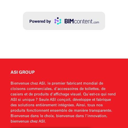
ASI GROUP
Bienvenue chez ASI, le premier fabricant mondial de
cloisons commerciales, d'accessoires de toilettes, de
casiers et de produits d'affichage visuel. Qu'est-ce qui rend
ASI si unique ? Seule ASI conçoit, développe et fabrique
des solutions entièrement intégrées. Ainsi, tous nos
produits fonctionnent ensemble de manière transparente.
Bienvenue dans le choix, bienvenue dans l'innovation,
bienvenue chez ASI.