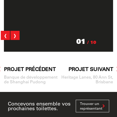
‹
›
01
/ 10
PROJET PRÉCÉDENT
PROJET SUIVANT
Banque de développement
Heritage Lanes, 80 Ann St,
de Shanghai Pudong
Brisbane
Concevons ensemble vos
Trouver un
prochaines toilettes.
représentant