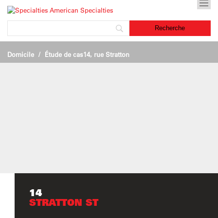
Domicile
Étude de cas
14, rue Stratton
14
STRATTON ST