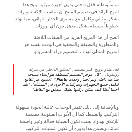
تماماً ونظام قفل داخلي بدون أجهزة مرئية. يتيح هذا
النهج الرائد في تصميم المنتج أن تتناسب الإكسسوارات
بشكل مثالي وكامل مع مستوى الجدار النهائي، مما يولد
خطوطاً بسيطة بشكل مذهل دون أي بروزات.
اتضح أن هذا المزيج الفريد من الصفات اللافتة
والمتطورة والنظيفة والمخفية في الوقت نفسه هو
المزيج المثالي لهدف التصميم وراء المشروع.
قال تشاو ترونج، كبير مصممي الديكور الداخلي في شركة
روثيلومان:
"كان موجز التصميم للمنطقة هو إنشاء مساحة
صناعية دافئة، وتم اختيار وحدات Piatto™ الأسود غير اللامع
لتكمل جميع التجهيزات والتركيبات الأخرى في المنشأة"
.
"لقد
أحببنا أيضًا كيف يمكن تركيبها بشكل متدفق مع البلاط."
وبالإضافة إلى ذلك، تتميز الوحدات عالية الجودة بسهولة
التركيب والضبط، كما أن الأبواب الفينولية مصممة
للإغلاق بهدوء، بحيث تكون الصيانة فعالة وغير واضحة
تمامًا. ويضمن هذا بدوره أن تكون عمليات التركيب