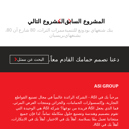
المشروع السابق
المشروع التالي
بنك شنغهاي بودونغ للتنمية
ممرات التراث، 80 شارع آن 80،
بشنغهاي
بريسبان
دعنا نصمم حمامك القادم معاً.
البحث عن ممثل
ASI GROUP
مرحباً بك في ASI - الشركة الرائدة عالمياً في مجال تصنيع القواطع
التجارية، وإكسسوارات الحمامات، والخزائن ومنتجات العرض المرئي.
فما الذي يجعل ASI فريدة من نوعها؟ شركة ASI هي الوحيدة التي
تقوم بتصميم وهندسة وتصنيع حلول متكاملة تماماً. لذا فإن جميع
منتجاتنا تعمل معًا بسلاسة. أهلاً بك في الاختيار، أهلاً بك في الابتكارات،
أهلاً بك في ASI.