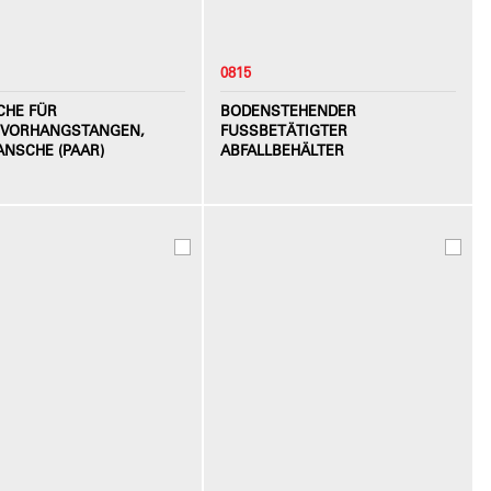
0815
CHE FÜR
BODENSTEHENDER
VORHANGSTANGEN,
FUSSBETÄTIGTER A
ANSCHE (PAAR)
BFALLBEHÄLTER