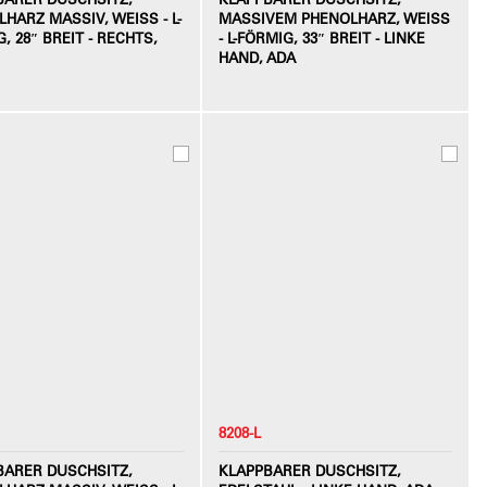
HARZ MASSIV, WEISS - L-F
MASSIVEM PHENOLHARZ, WEISS -
 28″ BREIT - RECHTS, A
L-FÖRMIG, 33″ BREIT - LINKE H
AND, ADA
8208-L
BARER DUSCHSITZ,
KLAPPBARER DUSCHSITZ,