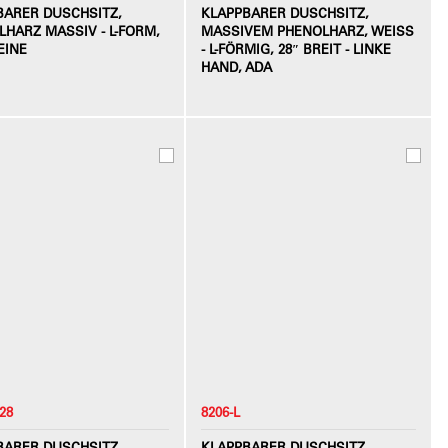
BARER DUSCHSITZ,
KLAPPBARER DUSCHSITZ,
HARZ MASSIV - L-FORM,
MASSIVEM PHENOLHARZ, WEISS -
EINE
L-FÖRMIG, 28″ BREIT - LINKE H
AND, ADA
28
8206-L
BARER DUSCHSITZ,
KLAPPBARER DUSCHSITZ,