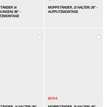
TÄNDER (4
MOPPSTÄNDER, (3 HALTER) 26" -
UNGEN) 36" -
AUFPUTZMONTAGE
TZMONTAGE
8215-5
ÄNDER, (4 HALTER) 36" -
MOPPSTÄNDER, (5 HALTER) 46" -