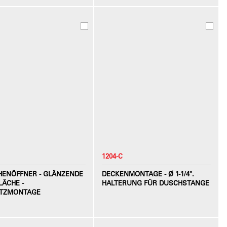
1204-C
HENÖFFNER - GLÄNZENDE
DECKENMONTAGE - Ø 1-1/4".
LÄCHE -
HALTERUNG FÜR DUSCHSTANGE
TZMONTAGE