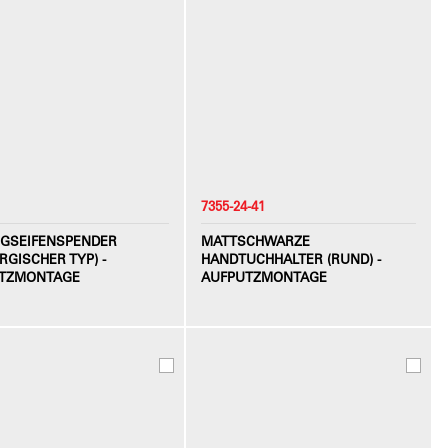
7355-24-41
IGSEIFENSPENDER
MATTSCHWARZE
RGISCHER TYP) -
HANDTUCHHALTER (RUND) -
TZMONTAGE
AUFPUTZMONTAGE