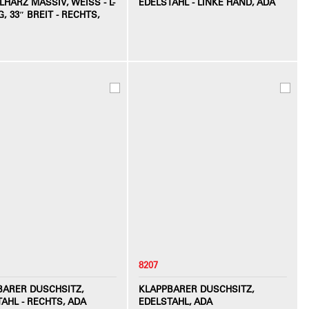
HARZ MASSIV, WEISS - L-F
EDELSTAHL - LINKE HAND, ADA
 33″ BREIT - RECHTS, A
8207
BARER DUSCHSITZ,
KLAPPBARER DUSCHSITZ,
AHL - RECHTS, ADA
EDELSTAHL, ADA