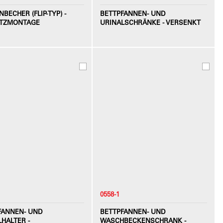
BECHER (FLIP-TYP) -
BETTPFANNEN- UND
TZMONTAGE
URINALSCHRÄNKE - VERSENKT
0558-1
FANNEN- UND
BETTPFANNEN- UND
HALTER -
WASCHBECKENSCHRANK -