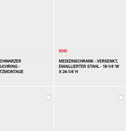
8340
CHWARZER
MEDIZINSCHRANK - VERSENKT,
UCHRING -
EMAILLIERTER STAHL - 18-1/4″W
TZMONTAGE
X 24-1/4″H