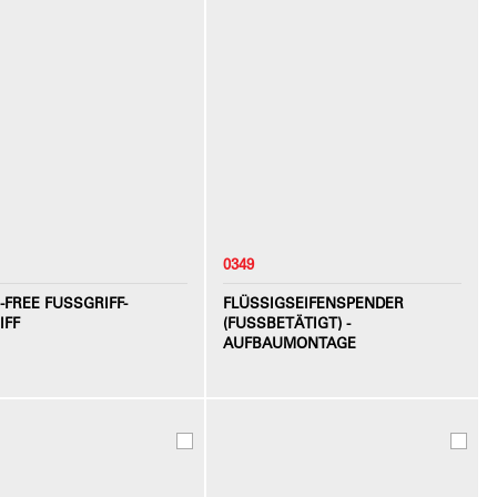
0349
FREE FUSSGRIFF-T
FLÜSSIGSEIFENSPENDER
FF
(FUSSBETÄTIGT) - A
UFBAUMONTAGE