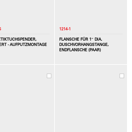
S
1214-1
TIKTUCHSPENDER,
FLANSCHE FÜR 1″ DIA.
IERT - AUFPUTZMONTAGE
DUSCHVORHANGSTANGE,
ENDFLANSCHE (PAAR)