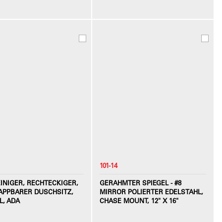
101-14
INIGER, RECHTECKIGER,
GERAHMTER SPIEGEL - #8
APPBARER DUSCHSITZ,
MIRROR POLIERTER EDELSTAHL,
L, ADA
CHASE MOUNT, 12" X 16"