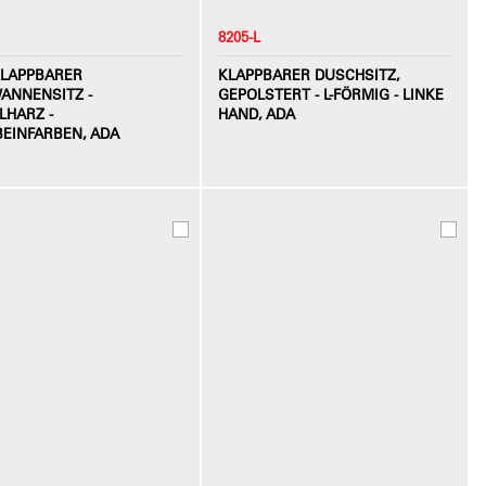
8205-L
LAPPBARER
KLAPPBARER DUSCHSITZ,
ANNENSITZ -
GEPOLSTERT - L-FÖRMIG - LINKE
LHARZ -
HAND, ADA
BEINFARBEN, ADA