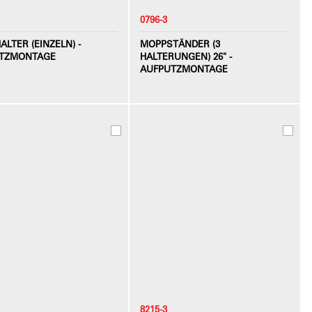
0796-3
LTER (EINZELN) -
MOPPSTÄNDER (3
TZMONTAGE
HALTERUNGEN) 26" -
AUFPUTZMONTAGE
8215-3