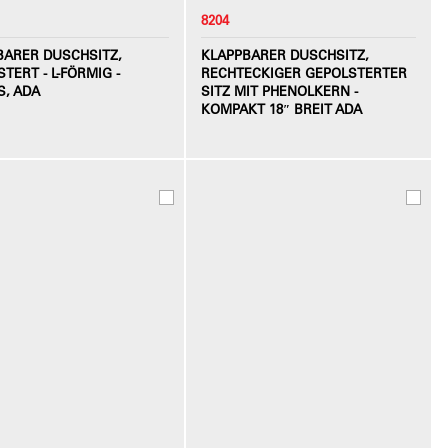
8204
BARER DUSCHSITZ,
KLAPPBARER DUSCHSITZ,
TERT - L-FÖRMIG -
RECHTECKIGER GEPOLSTERTER
S, ADA
SITZ MIT PHENOLKERN -
KOMPAKT 18″ BREIT ADA