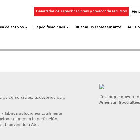
Fich
Generador de especificaciones y creador de recursos
eca de activos
Especificaciones
Buscar un representante
ASI Co
Descargue nuestro 
aras comerciales, accesorios para
American Specialtie
 y fabrica soluciones totalmente
cionan juntos a la perfección.
s, bienvenido a ASI.