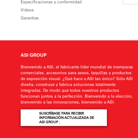
Especificaciones y conformidad
Vídeos
Garantías
ASI GROUP
Bienvenido a ASI, el fabricante líder mundial de mamparas
comerciales, accesorios para aseos, taquillas y productos
de exposición visual. ¿Qué hace a ASI tan único? Sólo ASI
diseña, construye y fabrica soluciones totalmente
integradas. De modo que todos nuestros productos
funcionan juntos a la perfección. Bienvenido a la elección,
bienvenido a las innovaciones, bienvenido a ASI.
SUSCRÍBASE PARA RECIBIR
INFORMACIÓN ACTUALIZADA DE
ASI GROUP .