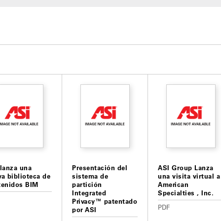
 lanza una
Presentación del
ASI Group Lanza
a biblioteca de
sistema de
una visita virtual a
tenidos BIM
partición
American
Integrated
Specialties , Inc.
Privacy™ patentado
PDF
por ASI