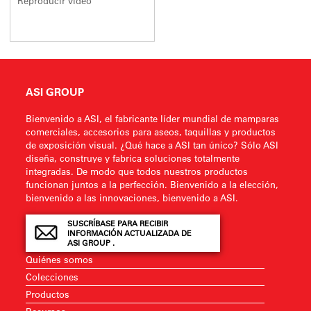
Reproducir vídeo
ASI GROUP
Bienvenido a ASI, el fabricante líder mundial de mamparas
comerciales, accesorios para aseos, taquillas y productos
de exposición visual. ¿Qué hace a ASI tan único? Sólo ASI
diseña, construye y fabrica soluciones totalmente
integradas. De modo que todos nuestros productos
funcionan juntos a la perfección. Bienvenido a la elección,
bienvenido a las innovaciones, bienvenido a ASI.
SUSCRÍBASE PARA RECIBIR
INFORMACIÓN ACTUALIZADA DE
ASI GROUP .
Quiénes somos
Colecciones
Productos