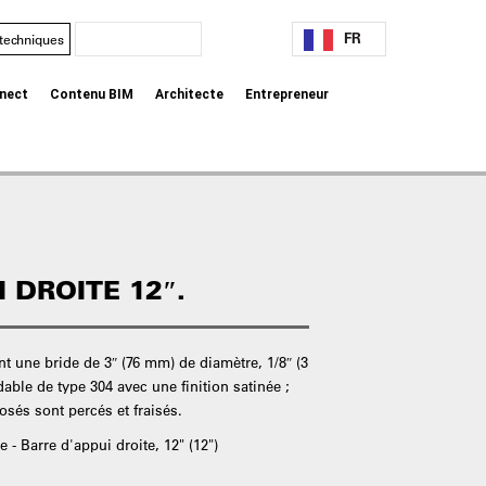
FR
 techniques
nect
Contenu BIM
Architecte
Entrepreneur
 DROITE 12″.
t une bride de 3″ (76 mm) de diamètre, 1/8″ (3
able de type 304 avec une finition satinée ;
osés sont percés et fraisés.
e - Barre d'appui droite, 12" (12")