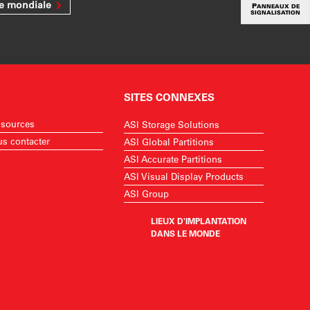
ée mondiale
PANNEAUX DE
SIGNALISATION
SITES CONNEXES
sources
ASI Storage Solutions
s contacter
ASI Global Partitions
ASI Accurate Partitions
ASI Visual Display Products
ASI Group
LIEUX D'IMPLANTATION
DANS LE MONDE