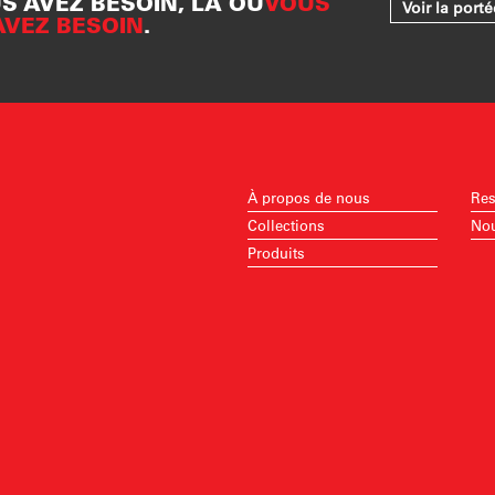
S AVEZ BESOIN, LÀ OÙ
VOUS
Voir la port
AVEZ BESOIN
.
À propos de nous
Res
Collections
Nou
Produits