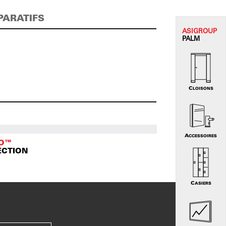
PARATIFS
ASI
GROUP
PALM
CLOISONS
ACCESSOIRES
TO™
ECTION
CASIERS