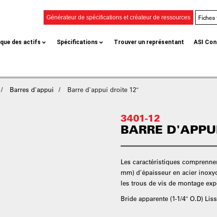
Fiches
Générateur de spécifications et créateur de ressources
èque des actifs
Spécifications
Trouver un représentant
ASI Con
Barres d'appui
Barre d'appui droite 12″
3401-12
BARRE D'APPUI
Les caractéristiques comprennen
mm) d'épaisseur en acier inoxyd
les trous de vis de montage exp
Bride apparente (1-1/4″ O.D) Liss