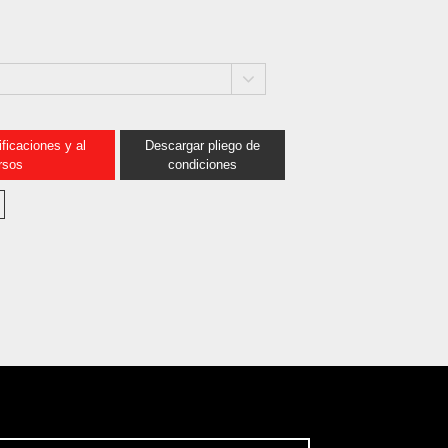
ficaciones y al
Descargar pliego de
rsos
condiciones