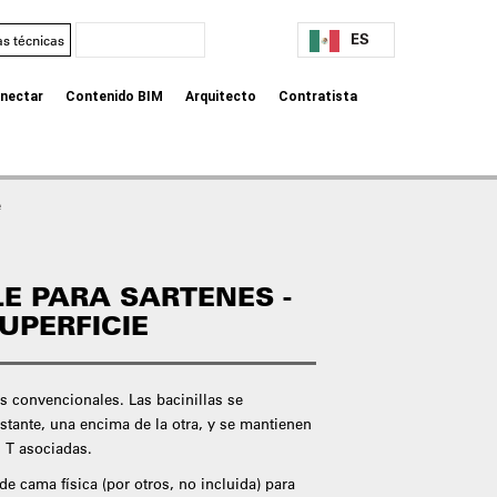
ES
as técnicas
nectar
Contenido BIM
Arquitecto
Contratista
e
E PARA SARTENES -
UPERFICIE
as convencionales. Las bacinillas se
stante, una encima de la otra, y se mantienen
n T asociadas.
e cama física (por otros, no incluida) para