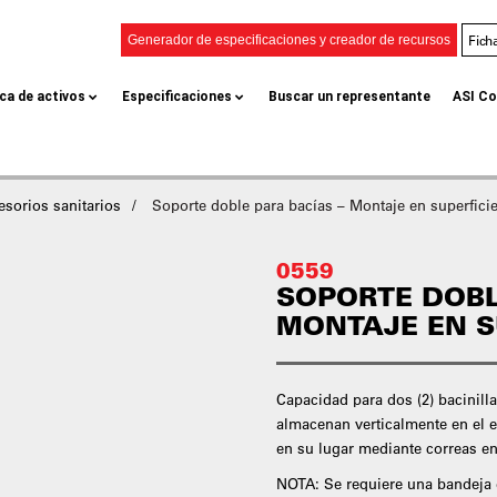
Fich
Generador de especificaciones y creador de recursos
eca de activos
Especificaciones
Buscar un representante
ASI Co
esorios sanitarios
Soporte doble para bacías – Montaje en superfici
0559
SOPORTE DOBL
MONTAJE EN S
Capacidad para dos (2) bacinill
almacenan verticalmente en el e
en su lugar mediante correas e
NOTA: Se requiere una bandeja d