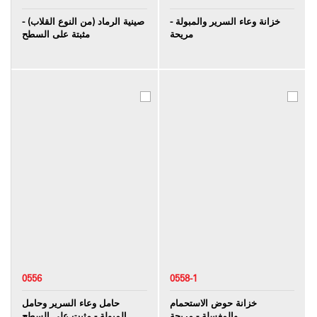
خزانة وعاء السرير والمبولة -
صينية الرماد (من النوع القلاب) -
مريحة
مثبتة على السطح
0556
0558-1
خزانة حوض الاستحمام
حامل وعاء السرير وحامل
والمغسلة - مريحة
المبولة - مثبت على السطح