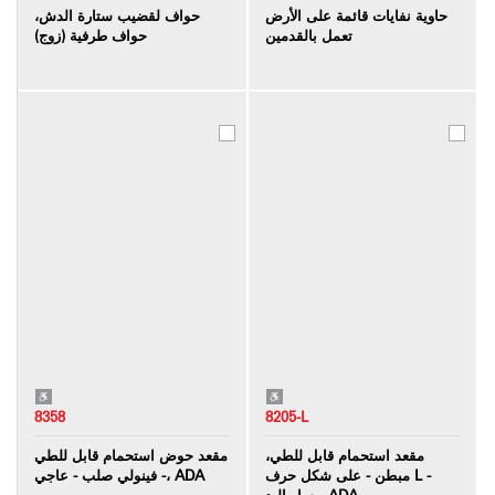
حاوية نفايات قائمة على الأرض
حواف لقضيب ستارة الدش،
تعمل بالقدمين
حواف طرفية (زوج)
8358
8205-L
مقعد استحمام قابل للطي،
مقعد حوض استحمام قابل للطي
مبطن - على شكل حرف L -
- فينولي صلب - عاجي، ADA
يسار اليد، ADA